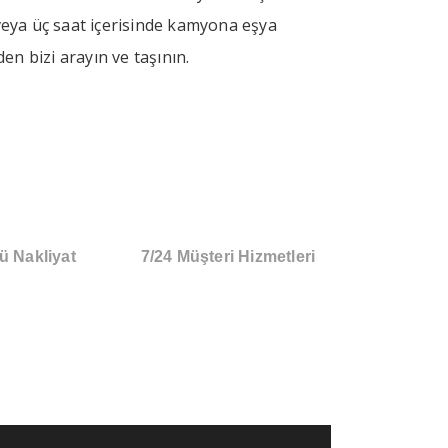
 veya üç saat içerisinde kamyona eşya
 bizi arayın ve taşının.
ü Nakliyat
7/24 Müşteri Hizmetleri