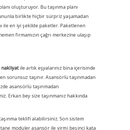
 planı oluşturuyor. Bu taşınma planı
ununla birlikte hiçbir sürpriz yaşamadan
ile en iyi şekilde paketler. Paketlenen
ız hemen firmamızın çağrı merkezine ulaşıp
 nakliyat
ile artık eşyalarınız bina içerisinde
en sorunsuz taşınır. Asansörlü taşınmadan
 sizde asansörlü taşınmadan
iniz. Erkan bey size taşınmanız hakkında
şınma teklifi alabilirsiniz. Son sistem
 tane modüler asansör ile yirmi beşinci kata