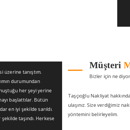
Müşteri
M
si üzerine tanıştım.
Bizler için ne diyo
arımın durumundan
nuştuğu her şeyi yerine
Taşçıoğlu Nakliyat hakkında 
mayı başlattılar. Bütün
ulaşınız. Size verdiğimiz na
ar en iyi şekilde sarıldı.
yöntemini belirleyelim.
r şekilde taşındı. Herkese