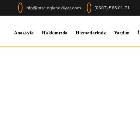
info@tascioglunakliyat.com
(0507) 563 01 71
Anasayfa
Hakkımızda
Hizmetlerimiz
Yardım
İ