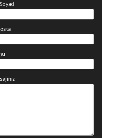
 Soyad
Posta
nu
ajınız